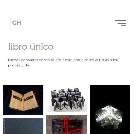
libro único
Piezas pensadas como relato ampliado a otros artistas o mí
propia vida.